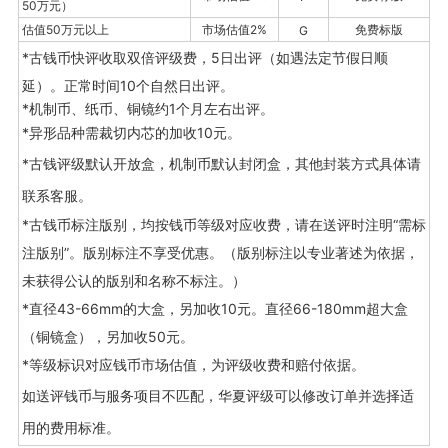
帮助中心
50万元）
估值50万元以上
市场估
值2%
免费标版
G
*古钱币快评收取双倍评级费，5日出评（如遇法定节假日顺
个人中心
延）
。正常时间10个自然日出评。
*机制币、纸币、铜镜约1个月左右出评。
返回华夏古泉拍卖
*异形品种需裁切内芯的加收10元。
*古钱评级默认开放盒，机制币默认封闭盒，其他封装方式
具体请
联系客服。
*古钱币标注版别
，均按钱币等级对应收费，请在送评时注明“需标
版别标注以专业著述为依据，
注版别”。版别标注不享受优惠。
（
未获得公认的版别和名称不标注。）
*直径43-66mm的大盒，另加收10元。直径66-180mm超大盒
（铜镜盒），另加收50元。
*等级标识对应钱币市场估值，为评级收费和赔付依据。
如送评钱币与服务项目
不匹配，华夏评级可以修改订单并选择适
用的费用标准。