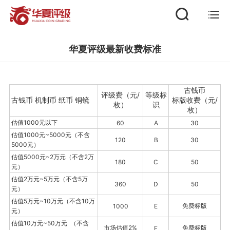
首页
华夏评级最新收费标准
评级标准
古钱
币
评级费
（元
/
等
级
标
古钱币 机制币 纸币 铜镜
标版收费（元/
枚
）
识
公示公告
枚
）
估值
1000元以下
6
0
A
30
估值1000元~5000元（不含
新闻动态
120
B
30
5000元）
估值5000元~2万元（不含2万
1
80
C
50
元）
评级代理
估值2万元~5万元（不含5万
360
D
50
元）
纲目查询
估值5万元~10万元（不含10万
免费标版
1000
E
元）
估值10万元~50万元 （不含
市场估值2
%
免费标版
F